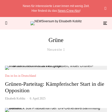
News für interessierte Leser:innen mit wenig Zeit.
Hier findest du das
News-Crew Abo
!
Grüne
Neueste
Das ist los in Deutschland
Grünen-Parteitag: Kämpferischer Start in die
Opposition
Elisabeth Koblitz
·
6. April 2025