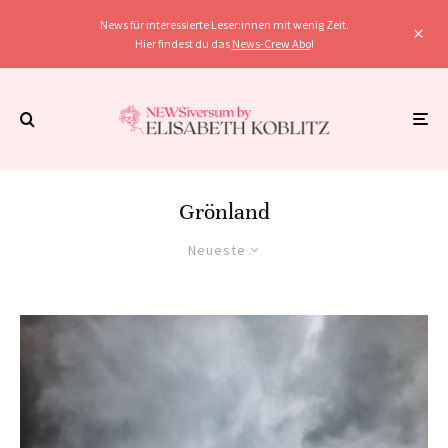
News für interessierte Leser:innen mit wenig Zeit.
Hier findest du das
News-Crew Abo
!
Grönland
Neueste