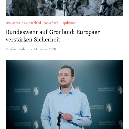
Das ist los in Deutschland
Newsflash
Topthemen
Bundeswehr auf Grönland: Europäer
verstärken Sicherheit
Elisabeth Koblitz
·
14. Januar 2026