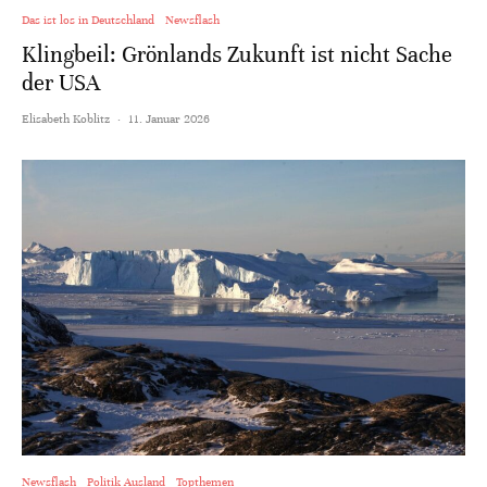
Das ist los in Deutschland
Newsflash
Klingbeil: Grönlands Zukunft ist nicht Sache
der USA
Elisabeth Koblitz
·
11. Januar 2026
Newsflash
Politik Ausland
Topthemen