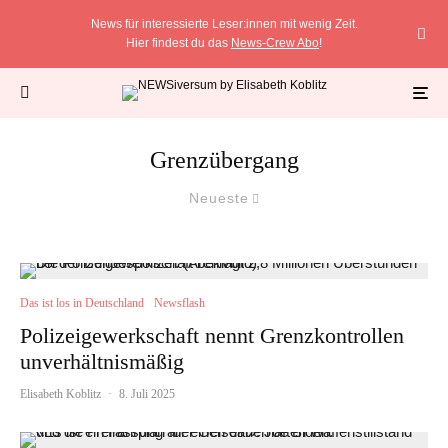
News für interessierte Leser:innen mit wenig Zeit.
Hier findest du das
News-Crew Abo
!
Grenzübergang
Neueste
Das ist los in Deutschland
Newsflash
Polizeigewerkschaft nennt Grenzkontrollen
unverhältnismäßig
Elisabeth Koblitz
·
8. Juli 2025