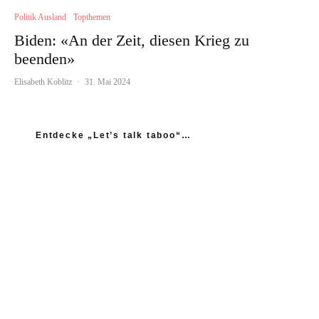
Politik Ausland
Topthemen
Biden: «An der Zeit, diesen Krieg zu
beenden»
Elisabeth Koblitz
·
31. Mai 2024
Entdecke „Let’s talk taboo“…
„Ich fühle mich wie das neue Extrem: nicht einmal
mein Gynäkologe hatte das Thema Asexualität auf dem
Radar“
“Woher sollte ich als Kind wissen, dass es
nicht normal ist, wenn die Mama einen
schlägt?”