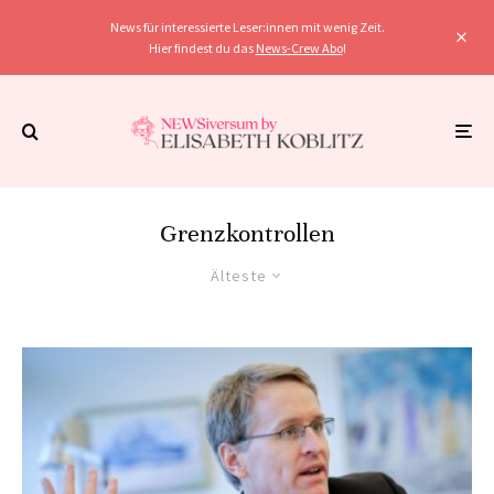
News für interessierte Leser:innen mit wenig Zeit.
Hier findest du das
News-Crew Abo
!
Grenzkontrollen
Älteste