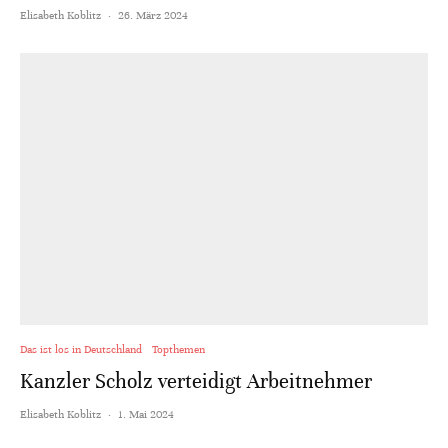
Elisabeth Koblitz
·
26. März 2024
Das ist los in Deutschland
Topthemen
Kanzler Scholz verteidigt Arbeitnehmer
Elisabeth Koblitz
·
1. Mai 2024