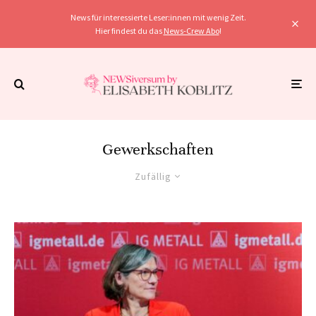
News für interessierte Leser:innen mit wenig Zeit.
Hier findest du das
News-Crew Abo
!
Gewerkschaften
Zufällig