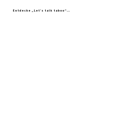
Entdecke „Let’s talk taboo“…
„Ich fühle mich wie das neue Extrem: nicht einmal mein
Gynäkologe hatte das Thema Asexualität auf dem Radar“
“Woher sollte ich als Kind wissen, dass es
nicht normal ist, wenn die Mama einen
schlägt?”