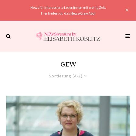
News für interessierte Leser:innen mit wenig Zeit.
Hier findest du das
News-Crew Abo
!
GEW
Sortierung (A-Z)