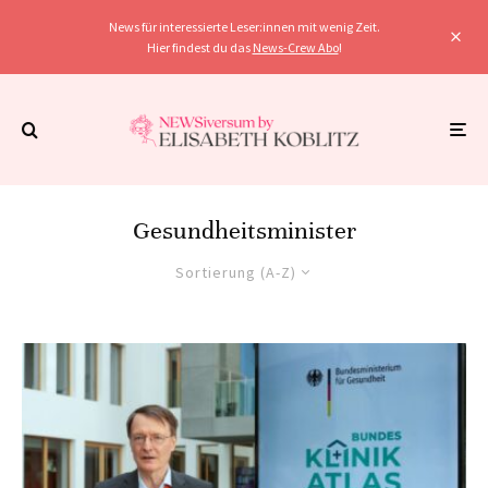
News für interessierte Leser:innen mit wenig Zeit.
Hier findest du das
News-Crew Abo
!
Gesundheitsminister
Sortierung (A-Z)