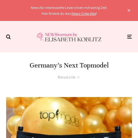
News für interessierte Leser:innen mit wenig Zeit.
Hier findest du das
News-Crew Abo
!
Germany’s Next Topmodel
Neueste