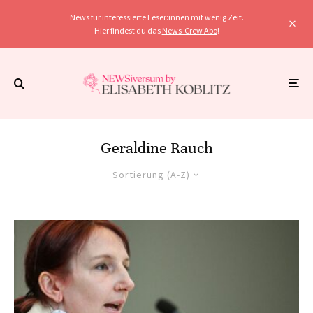
News für interessierte Leser:innen mit wenig Zeit.
Hier findest du das
News-Crew Abo
!
Geraldine Rauch
Sortierung (A-Z)