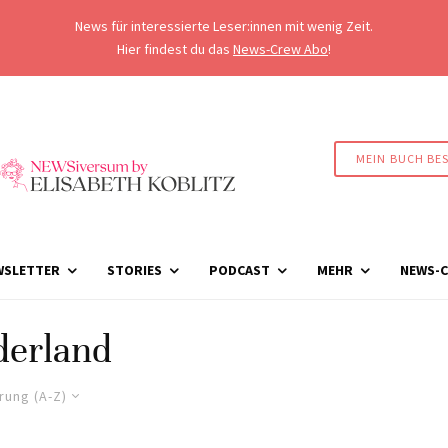
News für interessierte Leser:innen mit wenig Zeit.
Hier findest du das
News-Crew Abo
!
MEIN BUCH BE
WSLETTER
STORIES
PODCAST
MEHR
NEWS-C
derland
rung (A-Z)