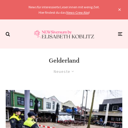
News für interessierte Leser:innen mit wenig Zeit.
Hier findest du das
News-Crew Abo
!
Gelderland
Neueste