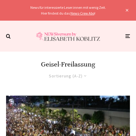
News für interessierte Leser:innen mit wenig Zeit.
Hier findest du das
News-Crew Abo
!
Geisel-Freilassung
Sortierung (A-Z)