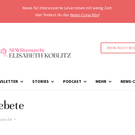
News für interessierte Leser:innen mit wenig Zeit.
Hier findest du das
News-Crew Abo
!
MEIN BUCH BE
WSLETTER
STORIES
PODCAST
MEHR
NEWS-C
ebete
ueste