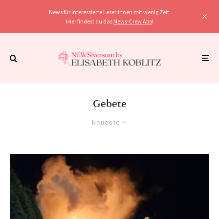
News für interessierte Leser:innen mit wenig Zeit.
Hier findest du das
News-Crew Abo
!
Gebete
Neueste