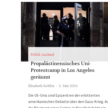
Politik Ausland
Propalästinensisches Uni-
Protestcamp in Los Angeles
geräumt
Elisabeth Koblitz
·
2. Mai 2024
Die US-Unis sind Epizentren der erbitterten
amerikanischen Debatte über den Gaza-Krieg. A
die Räumung eines Camps in New York folgt ein