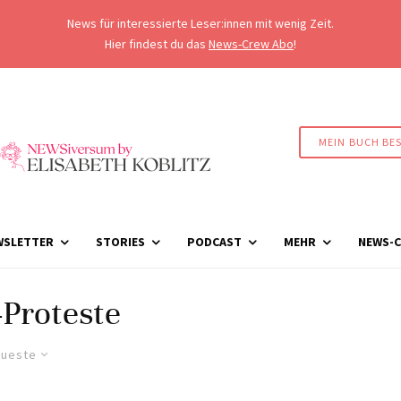
News für interessierte Leser:innen mit wenig Zeit.
Hier findest du das
News-Crew Abo
!
MEIN BUCH BE
WSLETTER
STORIES
PODCAST
MEHR
NEWS-C
Proteste
ueste