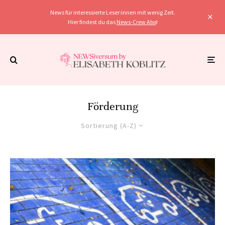
News für interessierte Leser:innen mit wenig Zeit.
Hier findest du das
News-Crew Abo
!
Förderung
Sortierung (A-Z)