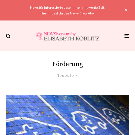
News für interessierte Leser:innen mit wenig Zeit.
Hier findest du das
News-Crew Abo
!
Förderung
Neueste