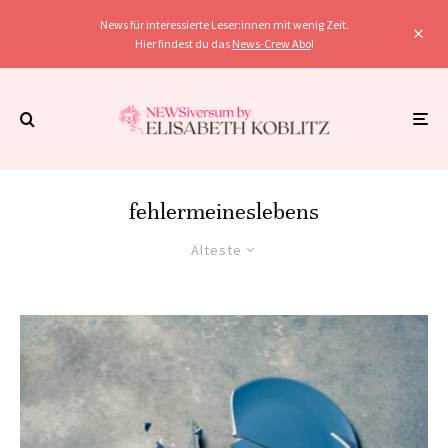
News für interessierte Leser:innen mit wenig Zeit.
Hier findest du das
News-Crew Abo
!
fehlermeineslebens
Älteste