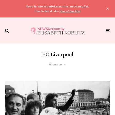
News für interessierte Leser:innen mit wenig Zeit.
Hier findest du das
News-Crew Abo
!
FC Liverpool
Älteste