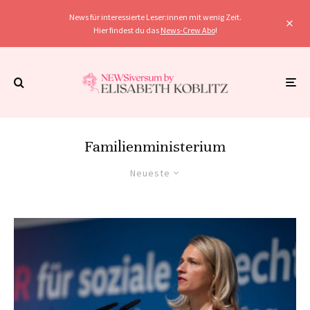
News für interessierte Leser:innen mit wenig Zeit.
Hier findest du das
News-Crew Abo
!
Familienministerium
Neueste