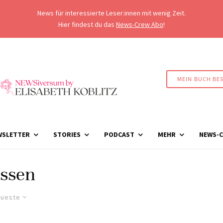
News für interessierte Leser:innen mit wenig Zeit.
Hier findest du das
News-Crew Abo
!
MEIN BUCH BE
WSLETTER
STORIES
PODCAST
MEHR
NEWS-C
ssen
ueste