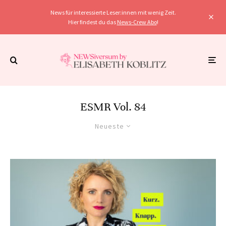
News für interessierte Leser:innen mit wenig Zeit.
Hier findest du das
News-Crew Abo
!
ESMR Vol. 84
Neueste