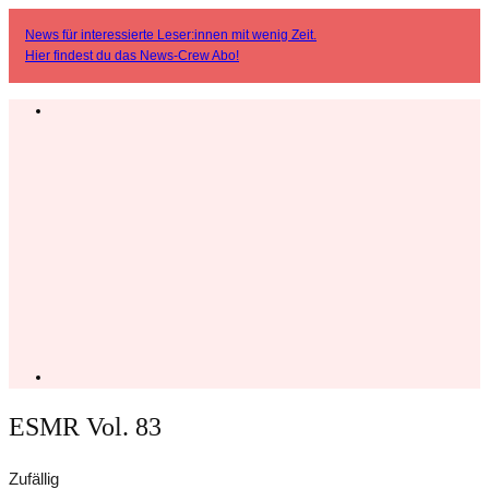
News für interessierte Leser:innen mit wenig Zeit.
Hier findest du das
News-Crew Abo
!
ESMR Vol. 83
Zufällig