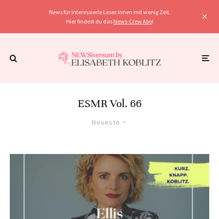
News für interessierte Leser:innen mit wenig Zeit.
Hier findest du das
News-Crew Abo
!
ESMR Vol. 66
Neueste