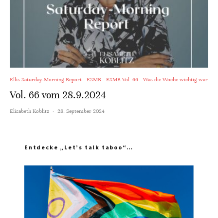
Ellis Saturday-Morning Report
ESMR
ESMR Vol. 66
Was die Woche wichtig war
Vol. 66 vom 28.9.2024
Elisabeth Koblitz
·
28. September 2024
Entdecke „Let’s talk taboo“…