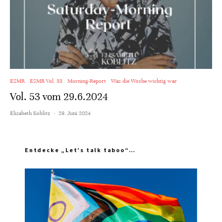
ESMR
ESMR Vol. 53
Morning-Report
Was die Woche wichtig war
Vol. 53 vom 29.6.2024
Elisabeth Koblitz
·
29. Juni 2024
Entdecke „Let’s talk taboo“…