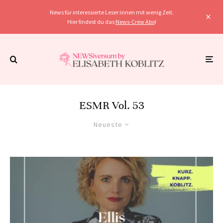
News für interessierte Leser:innen mit wenig Zeit.
Hier findest du das
News-Crew Abo
!
ESMR Vol. 53
Neueste