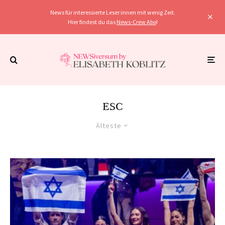
News für interessierte Leser:innen mit wenig Zeit.
Hier findest du das
News-Crew Abo
!
ESC
Älteste