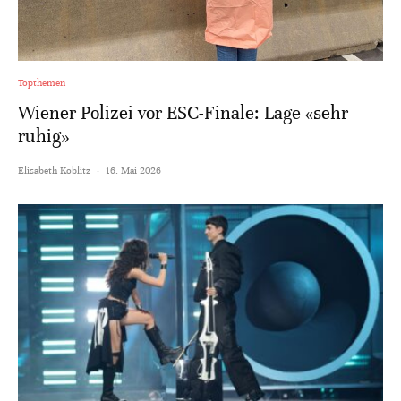
Topthemen
Wiener Polizei vor ESC-Finale: Lage «sehr
ruhig»
Elisabeth Koblitz
·
16. Mai 2026