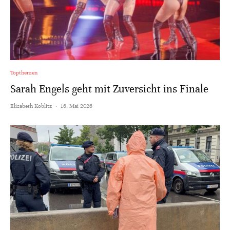
Topthemen
Sarah Engels geht mit Zuversicht ins Finale
Elisabeth Koblitz
·
16. Mai 2026