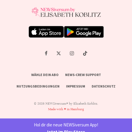
WÄHLE DEIN ABO
NEWS-CREW SUPPORT
NUTZUNGSBEDINGUNGEN
IMPRESSUM
DATENSCHUTZ
© 2026 NEWSiversum® by Elisabeth Koblitz.
Made with ♥ in Hamburg
Hol dir die neue NEWSiversum App!
Jetzt im Play Store
.