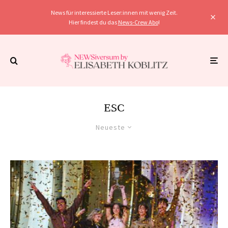
News für interessierte Leser:innen mit wenig Zeit.
Hier findest du das
News-Crew Abo
!
ESC
Neueste