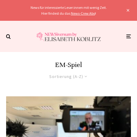
News für interessierte Leser:innen mit wenig Zeit.
Hier findest du das
News-Crew Abo
!
EM-Spiel
Sortierung (A-Z)