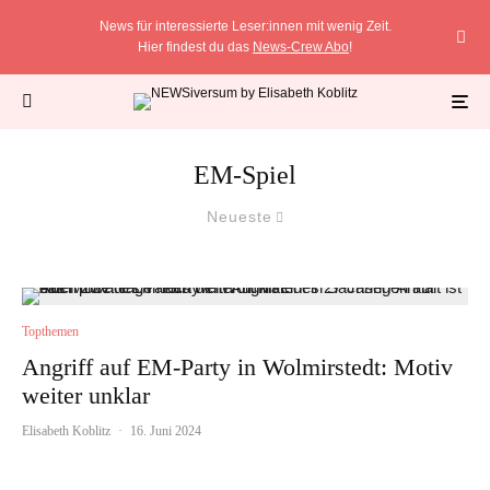
News für interessierte Leser:innen mit wenig Zeit.
Hier findest du das
News-Crew Abo
!
EM-Spiel
Neueste
Topthemen
Angriff auf EM-Party in Wolmirstedt: Motiv
weiter unklar
Elisabeth Koblitz
·
16. Juni 2024