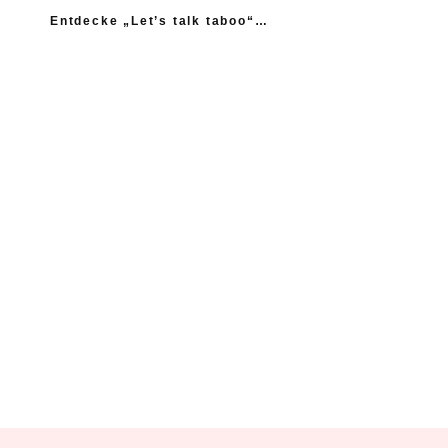
Entdecke „Let’s talk taboo“…
„Ich fühle mich wie das neue Extrem: nicht einmal
mein Gynäkologe hatte das Thema Asexualität auf dem
Radar“
“Woher sollte ich als Kind wissen, dass es
nicht normal ist, wenn die Mama einen
schlägt?”
Ein Kind mehr, wäre ein Kind zu viel