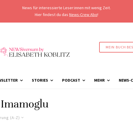
News für interessierte Leser:innen mit wenig Zeit.
Hier findest du das
News-Crew Abo
!
MEIN BUCH BE
WSLETTER
STORIES
PODCAST
MEHR
NEWS-C
 Imamoglu
rung (A-Z)