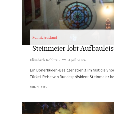
Politik Ausland
Steinmeier lobt Aufbaulei
Elisabeth Koblitz
·
22. April 2024
Ein Dönerbuden-Besitzer stiehlt im fast die Sho
Türkei-Reise von Bundespräsident Steinmeier be
ARTIKEL LESEN