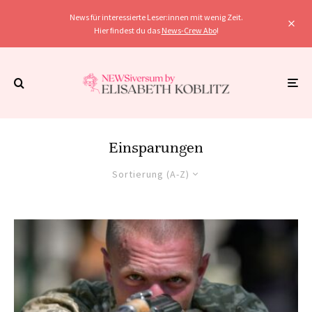
News für interessierte Leser:innen mit wenig Zeit.
Hier findest du das
News-Crew Abo
!
Einsparungen
Sortierung (A-Z)