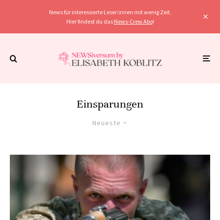
News für interessierte Leser:innen mit wenig Zeit.
Hier findest du das
News-Crew Abo
!
Einsparungen
Neueste