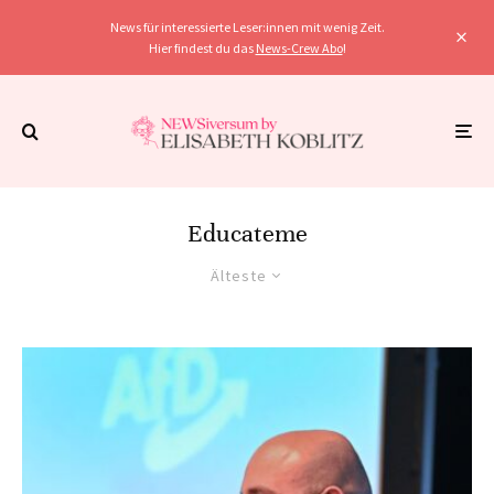
News für interessierte Leser:innen mit wenig Zeit.
Hier findest du das
News-Crew Abo
!
Educateme
Älteste