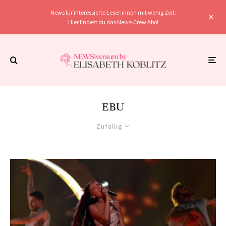
News für interessierte Leser:innen mit wenig Zeit.
Hier findest du das
News-Crew Abo
!
EBU
Zufällig