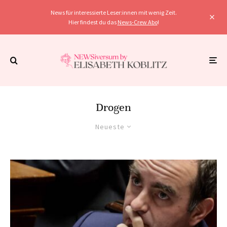
News für interessierte Leser:innen mit wenig Zeit.
Hier findest du das
News-Crew Abo
!
Drogen
Neueste