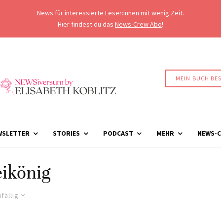
News für interessierte Leser:innen mit wenig Zeit.
Hier findest du das
News-Crew Abo
!
MEIN BUCH BE
WSLETTER
STORIES
PODCAST
MEHR
NEWS-C
ikönig
fällig