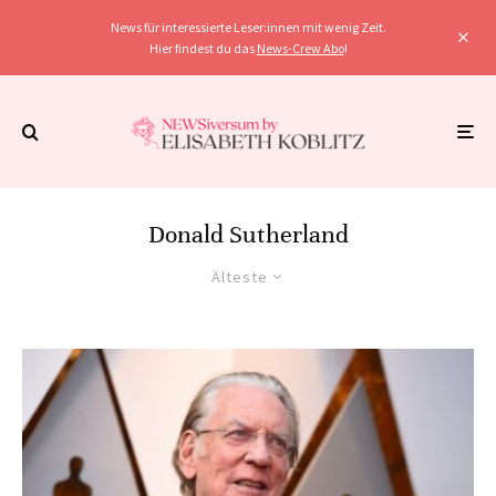
News für interessierte Leser:innen mit wenig Zeit.
Hier findest du das
News-Crew Abo
!
Donald Sutherland
Älteste