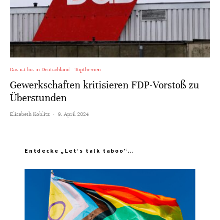
Das ist los in Deutschland
Topthemen
Gewerkschaften kritisieren FDP-Vorstoß zu
Überstunden
Elisabeth Koblitz
·
9. April 2024
Entdecke „Let’s talk taboo“…