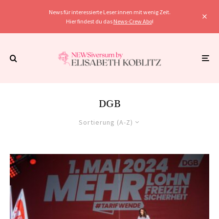
News für interessierte Leser:innen mit wenig Zeit.
Hier findest du das
News-Crew Abo
!
DGB
Sortierung (A-Z)