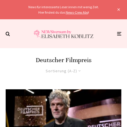
News für interessierte Leser:innen mit wenig Zeit.
Hier findest du das
News-Crew Abo
!
Deutscher Filmpreis
Sortierung (A-Z)