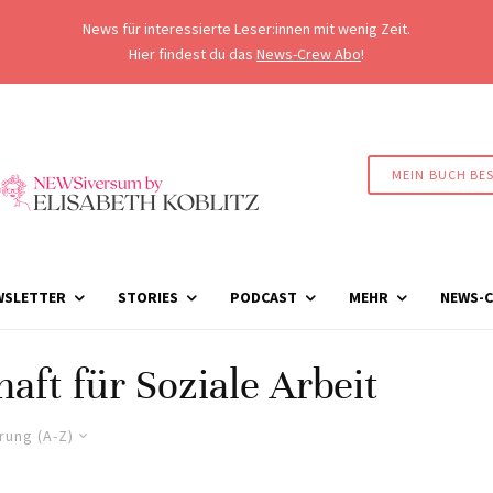
News für interessierte Leser:innen mit wenig Zeit.
Hier findest du das
News-Crew Abo
!
MEIN BUCH BE
WSLETTER
STORIES
PODCAST
MEHR
NEWS-C
aft für Soziale Arbeit
rung (A-Z)