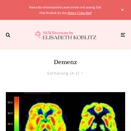
News für interessierte Leser:innen mit wenig Zeit.
Hier findest du das
News-Crew Abo
!
Demenz
Sortierung (A-Z)