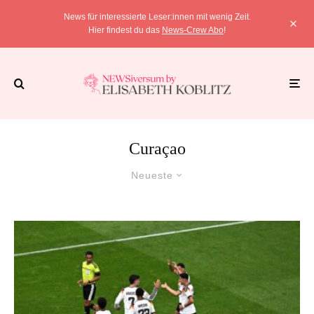
News für interessierte Leser:innen mit wenig Zeit.
Hier findest du das
News-Crew Abo
!
Curaçao
Neueste