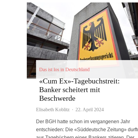
Das ist los in Deutschland
«Cum Ex»-Tagebuchstreit:
Banker scheitert mit
Beschwerde
Elisabeth Koblitz
·
22. April 2024
Der BGH hatte schon im vergangenen Jahr
entschieden: Die «Süddeutsche Zeitung» durft
aus Tagebüchern eines Bankers zitieren. Der