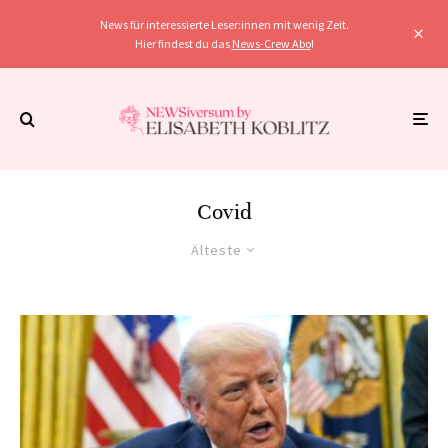
News für interessierte Leser:innen mit wenig Zeit.
Hier findest du das
News-Crew Abo
!
Covid
Älteste