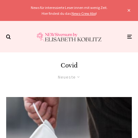
News für interessierte Leser:innen mit wenig Zeit.
Hier findest du das
News-Crew Abo
!
Covid
Neueste