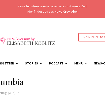
News für interessierte Leser:innen mit wenig Zeit.
Hier findest du das
News-Crew Abo
!
MEIN BUCH BE
WSLETTER
STORIES
PODCAST
MEHR
NEWS-C
lumbia
rung (A-Z)