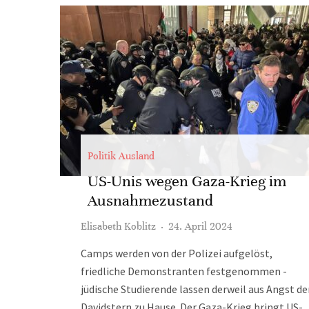
Politik Ausland
US-Unis wegen Gaza-Krieg im
Ausnahmezustand
Elisabeth Koblitz
·
24. April 2024
Camps werden von der Polizei aufgelöst,
friedliche Demonstranten festgenommen -
jüdische Studierende lassen derweil aus Angst d
Davidstern zu Hause. Der Gaza-Krieg bringt US-