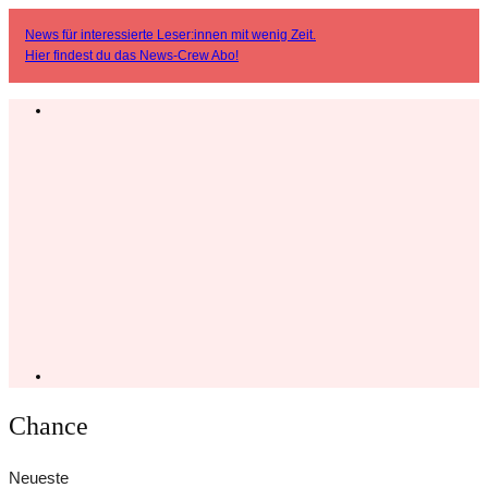
News für interessierte Leser:innen mit wenig Zeit.
Hier findest du das
News-Crew Abo
!
Chance
Neueste