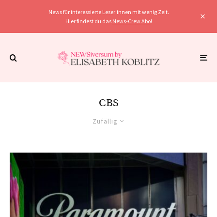
News für interessierte Leser:innen mit wenig Zeit.
Hier findest du das
News-Crew Abo
!
CBS
Zufällig