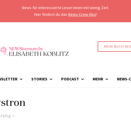
News für interessierte Leser:innen mit wenig Zeit.
Hier findest du das
News-Crew Abo
!
MEIN BUCH BE
WSLETTER
STORIES
PODCAST
MEHR
NEWS-C
stron
fällig