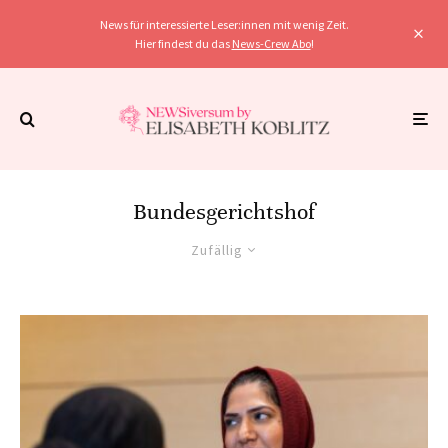
News für interessierte Leser:innen mit wenig Zeit.
Hier findest du das
News-Crew Abo
!
Bundesgerichtshof
Zufällig